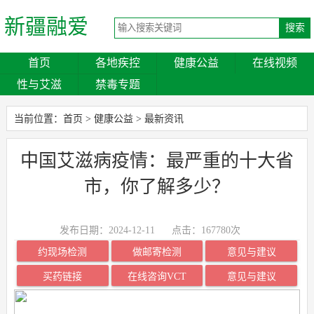
新疆融爱
首页
各地疾控
健康公益
在线视频
性与艾滋
禁毒专题
当前位置：
首页
>
健康公益
>
最新资讯
中国艾滋病疫情：最严重的十大省
市，你了解多少？
发布日期：2024-12-11
点击：
167780次
约现场检测
做邮寄检测
意见与建议
买药链接
在线咨询VCT
意见与建议