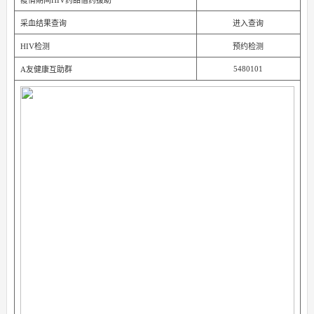
疫情期间HIV药品借药援助
采血结果查询
进入查询
HIV检测
预约检测
5480101
A友健康互助群