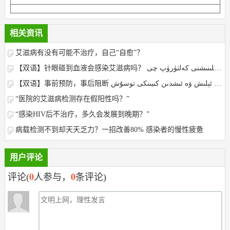
相关资讯
艾滋病有没有可能不治疗，自己“自愈”？
【双语】针眼碰到血液会感染艾滋病吗？ يىڭنە ئۇچى قان بىلەن ئۇچرىشىپ قالسا ئەيدىز ۋىرۇسى بىلەن يۇقۇملىنىشنى كەلتۈرۈپ چى
【双语】事前预防，事后阻断 ئىشدىن بۇرۇنقى ئالدىنى ئېلىش ۋە ئىشدىن كىيىنكى توسۇش
“医院的艾滋病检测存在假阳性吗？”
“感染HIV后不治疗，多久会发展到晚期？”
病载检测不到却天天乏力？一招改善80% 感染者的慢性疲惫
用户评论
0
0
评论(
人参与，
条评论)