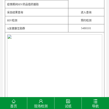
疫情期间HIV药品借药援助
采血结果查询
进入查询
HIV检测
预约检测
5480101
A友健康互助群
首页
现场检测
试纸
导航