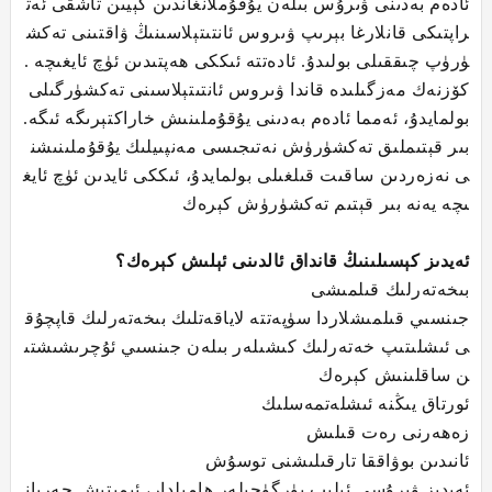
ئادەم بەدىنى ۋىرۇس بىلەن يۇقۇملانغاندىن كېيىن تاشقى ئەت
راپتىكى قانلارغا بېرىپ ۋىروس ئانتىتېلاسىنىڭ ۋاقتىنى تەكش
ۈرۈپ چىققىلى بولىدۇ. ئادەتتە ئىككى ھەپتىدىن ئۈچ ئايغىچە .
كۆزنەك مەزگىلىدە قاندا ۋىروس ئانتىتېلاسىنى تەكشۈرگىلى
بولمايدۇ، ئەمما ئادەم بەدىنى يۇقۇملىنىش خاراكتېرىگە ئىگە.
بىر قېتىملىق تەكشۈرۈش نەتىجىسى مەنپىيلىك يۇقۇملىنىشن
ى نەزەردىن ساقىت قىلغىلى بولمايدۇ، ئىككى ئايدىن ئۈچ ئايغ
ىچە يەنە بىر قېتىم تەكشۈرۈش كېرەك
ئەيدىز كېسىلىنىڭ قانداق ئالدىنى ئېلىش كېرەك؟
بىخەتەرلىك قىلمىشى
جىنسىي قىلمىشلاردا سۈپەتتە لاياقەتلىك بىخەتەرلىك قاپچۇق
ى ئىشلىتىپ خەتەرلىك كىشىلەر بىلەن جىنسىي ئۇچرىشىشتى
ن ساقلىنىش كېرەك
ئورتاق يىڭنە ئىشلەتمەسلىك
زەھەرنى رەت قىلىش
ئانىدىن بوۋاققا تارقىلىشنى توسۇش
ئەيدىز ۋىرۇسى ئېلىپ يۈرگۈچىلەر ھامىلدار، ئېمىتىش جەريان