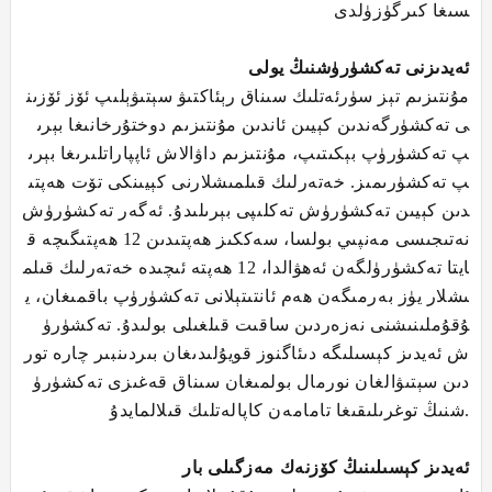
سىغا كىرگۈزۈلدى
ئەيدىزنى تەكشۈرۈشنىڭ يولى
مۇنتىزىم تېز سۈرئەتلىك سىناق رېئاكتىۋ سېتىۋېلىپ ئۆز ئۆزىن
ى تەكشۈرگەندىن كېيىن ئاندىن مۇنتىزىم دوختۇرخانىغا بېرى
پ تەكشۈرۈپ بېكىتىپ، مۇنتىزىم داۋالاش ئاپپاراتلىرىغا بېرى
پ تەكشۈرىمىز. خەتەرلىك قىلمىشلارنى كېيىنكى تۆت ھەپتى
دىن كېيىن تەكشۈرۈش تەكلىپى بېرىلىدۇ. ئەگەر تەكشۈرۈش
نەتىجىسى مەنپىي بولسا، سەككىز ھەپتىدىن 12 ھەپتىگىچە ق
ايتا تەكشۈرۈلگەن ئەھۋالدا، 12 ھەپتە ئىچىدە خەتەرلىك قىلم
ىشلار يۈز بەرمىگەن ھەم ئانتىتېلانى تەكشۈرۈپ باقمىغان، ي
ۇقۇملىنىشنى نەزەردىن ساقىت قىلغىلى بولىدۇ. تەكشۈرۈ
ش ئەيدىز كېسىلىگە دىئاگنوز قويۇلىدىغان بىردىنبىر چارە تور
دىن سېتىۋالغان نورمال بولمىغان سىناق قەغىزى تەكشۈرۈ
شنىڭ توغرىلىقىغا تامامەن كاپالەتلىك قىلالمايدۇ.
ئەيدىز كېسىلىنىڭ كۆزنەك مەزگىلى بار