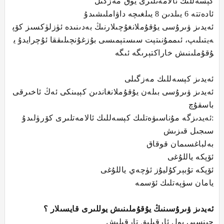
كېسەللىك ئالامەتلىرى يوق مەزگىل
ئادەتتە 6 يىلدىن 8 يىلغىچە داۋاملىشىدۇ
ئەيدىز ۋىرۇسى يۇقۇملانغۇچىلارنىڭ بەدىنىدە ئۈزلۈكسىز كۆپ
ەيتىلىپ، ئىممۇنىتېت سىستېمىسى بۇزغۇنچىلىققا ئۇچرايدۇ ي
ۇقۇملىنىش خاراكتېرىگە ئىگە
ئەيدىز كېسەللىك مەزگىلى
ئەيدىز ۋىرۇسى بىلەن يۇقۇملانغاندىن كېيىنكى ئەڭ ئاخىرقى
باسقۇچ
ئەيدىزگە مۇناسىۋەتلىك كېسەللىك ئالامەتلىرى كۆرۈلىدۇ:
سىجىل قىزىش
بەلباغسىمان قوقاق
ئۆپكە ياللۇغى
ئۆپكە تۇبېركۇليۇز ئۈچەي ياللۇغى
يامان سۈپەتلىك ئۆسمە
ئەيدىز ۋىرۇسىنىڭ يۇقۇملىنىش يوللىرى قايسىلار ؟
جىنسىي يول ئارقىلىق تارقىلىش