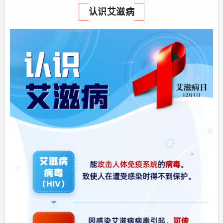
认识艾滋病