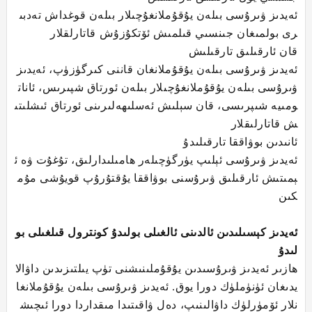
ئەيدىز ۋىرۇسى بىلەن يۇقۇملانغۇچىلار بىلەن قوغداش تەدبى
رى بولمىغان جىنسىي قىلمىش ئۆتكۇزۇش قاتارلقلار
قان ئارقىلىق تارقىلىش
ئەيدىز ۋىرۇسى بىلەن يۇقۇملانغان قاننى كىرگۈزۈپ، ئەيدىز
ۋىرۇسى بىلەن يۇقۇملانغۇچىلار بىلەن ئورتاق شپىرىس، ئانات
ومىيە شىپرىسى، قان سېلىش ئەسلىھەلىرىنى ئورتاق ئىشلىتى
ش قاتارلىقلار
ئانىدىن بوۋاققا تارقىلىدۇ
ئەيدىز ۋىرۇسى ئېلىپ يۈرگۈچىلەر ھامىلىدارلىق، تۇغۇت ۋە ئ
ېمىتىش ئارقىلىق ۋىرۇسنى بوۋاققا يۇقتۇرۇپ قويۇشى مۇم
كىن
ئەيدىز كېسىلىدىن ئالدىنى ئالغىلى بولىدۇ كونترول قىلغىلى بو
لىدۇ
ھازىر ئەيدىز ۋىرۇسىدىن يۇقۇملىنىشنى تۈپ يىلتىزىدىن داۋالا
يدىغان ئۈنۈملۈك دورا يوق. ئەيدىز ۋىرۇسى بىلەن يۇقۇملانغا
نلار ئۆمۈرلۈك داۋالىنىپ، دەل ۋاقىتىدا مىقداردا دورا ئىچىش