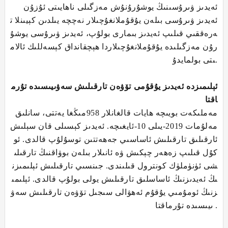
ئەيدىز ۋىرۇسىنىڭ يوشۇرۇنۇش مەزگىلى ناھايىتى ئۇزۇن
ئەيدىز ۋىرۇسى بىلەن يۇقۇملانغۇچىلار نەچچە يىلدىن كېيىنلا ت
ەرەققىي قىلىپ ئەيدىز بىمارى بولۇپ، ئەيدىز ۋىرۇسى يوشۇ
رۇن مەزگىلىدە يۇقۇملانغۇچىلاردا ھېچقانداق كېسەللىك ئالام
ىتى بولمايدۇ.
ئېلىمىزدە ئەيدىز يۇقۇمى تۆۋەن تارقىلىش سەۋىيىسىدە تۇرم
اقتا
مەملىكەت بويىچە ھايات قالغانلار 958مىڭغا يەتتى، سانلىق
مەلۇمات 2019-يىلى 10-ئايغىچە. ئەيدىز كېسىلى قان سېلىش
ئارقىلىق تارقىلىش ئاساسىي جەھەتتىن توسۇلۇپ قالدى. ئو
كۇل قىلىپ زەھەر چېكىش ۋە ئانىلار بىلەن بوۋاقنىڭ تارقىلى
شى ئۈنۈملۈك كونترول قىلىندى. جىنسىي تارقىلىش ئېلىمىزن
ىڭ ئەيدىزنىڭ ئاساسلىق تارقىلىش يولى بولۇپ قالدى. ئېلىمى
زنىڭ ئومۇمىي يۇقۇم ئەھۋالى سىجىل تۆۋەن تارقىلىش سەۋ
ىيىسىدە تۇرماقتا .