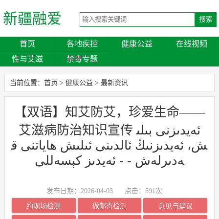
新疆融爱
首页
各地疾控
健康公益
在线视频
性与艾滋
禁毒专题
当前位置：
首页
>
健康公益
>
最新资讯
【双语】知艾防艾，珍爱生命——
艾滋病防治知识宣传 ئەيدىزنى بىلى
ش، ئەيدىزنىڭ ئالدىنى ئىلىش ھاياتنى ق
ەدىرلەش - - ئەيدىز كېسەللى
发布日期：2026-04-03
点击：
591次
约现场检测
做邮寄检测
意见与建议