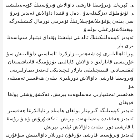
ى كېرەك. ۋىرۇسقا قارشى داۋالاش ۋىرۇسنىڭ كۆپەيتىلىشىن
ى ئۈنۈملۈك تىزگىنلەيدۇ . دەل ۋاقتىدا داۋالاش ئەيدىز ۋىرۇ
سى بىلەن يۇقۇملانغۇچىلارنىڭ ئۆمرىنى نورمال كىشىلەرگە
يېقىنلاشتۇرغىلى بولىدۇ.
ئەيدىز كېسەللىكىنىڭ ئالدىنى ئېلىشتا بۇنداق ئېتىبار سىياسەتل
ىرى بار
يېزا ئاھالىلىرى ۋە شەھەر-بازارلاردا ئاساسىي داۋالىنىش سۇ
غۇرتىسى قاتارلىق داۋالاش كاپالىتى تۈزۈمىگە قاتناشمىغان
ئىقتىسادىي قىيىنچىلىقى بارلار ئىچىدىكى ئەيدىز بىمارلىرىنى
ۋىروسقا قارشى داۋالاش دورىلىرى بىلەن ھەقسىز تەمىنلەي
دۇ
ھەقسىز ئىختىيارىي مەسلىھەت بېرىش، تەكشۈرۈشنى يولغا
قويغان
ئەيدىز كېسىلىگە گىرىپتار بولغان ھامىلدار ئاياللارغا ھەقسىز
ئەيدىز ھەققىدە مەسلىھەت بېرىش، تەكشۇرۇش ۋە ۋىرۇسق
ا قارشى دورا بىلەن داۋالاش ئېلىپ بېرىش
ئەيدىز ۋىرۇسىغا قارشى نۇرغۇن دورىلار داۋالىنىش سۇغۇرتى