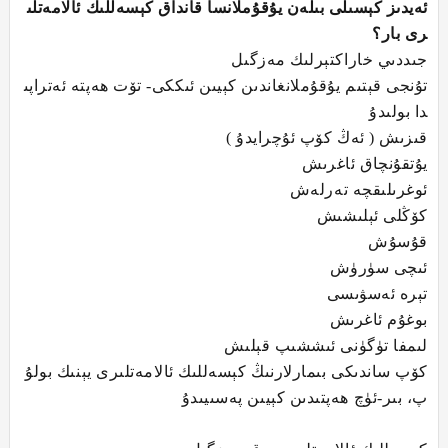
ئەيدىز كېسىلى بىلەن يۇقۇملانسا قانداق كېسەللىك ئالامەتلى
رى بار؟
جىددىي خاراكتېرلىك مەزگىل
تۇنجى قېتىم يۇقۇملانغاندىن كېيىن ئىككى- تۆت ھەپتە ئەتراپى
دا بولىدۇ
قىزىش ( ئەڭ كۆپ ئۇچرايدۇ )
يۇتقۇنچاق ئاغرىش
ئوغرىلىقچە تەرلەش
كۆڭلى ئېلىشىش
قۇسۇش
ئىچى سۈرۈش
تېرە ئەسۋىسى
بوغۇم ئاغرىش
لىمفا تۈگۈنى ئىششىپ قېلىش
كۆپ ساندىكى بىمارلارنىڭ كېسەللىك ئالامەتلىرى يېنىك بولۇ
پ، بىر-ئۈچ ھەپتىدىن كېيىن پەسىيىدۇ