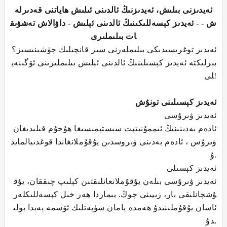
ئەيدىز
نى
بىلىش، ئەيدىزنىڭ ئالدىنى ئىلىش ھاياتنى قەدىرلە
ش - - ئەيدىز كېسەللىكىنىڭ ئالدىنى ئېلىش - داۋالاش تەشۋىق
ات بىلىملىرى
ئەيدىز توغرىسىدىكى بىلىملەرنى سىز قانچىلىك چۈشىنىسىز؟
بىرلىكتە ئەيدىز كېسىلىنىڭ ئالدىنى ئېلىش بىلىملىرىنى ئۆگىنەي
لى!
ئەيدىز كېسىلىنى تونۇش
ئەيدىز ۋىرۇسى
ئادەم بەدىنىنىڭ ئىممۇنىتېت سىستېمىسىغا ھۇجۇم قىلىدىغان
ۋىرۇس ، ئادەم بەدىنى ۋىروسدىن يۇقۇملانغاندا قوغدىيالمايد
ۇ.
ئەيدىز كېسىلى
ئەيدىز ۋىرۇسى بىلەن يۇقۇملانغانلىقتىن كېلىپ چىققان، يۇق
ۇشچانلىقى بار، زىيىنى چوڭ. بىماردا ھەر خىل كېسەللىكلەر
ئاسان يۇقۇملىنىدۇ ھەمدە يامان سۈپەتلىك ئۆسمە پەيدا بولى
دۇ.