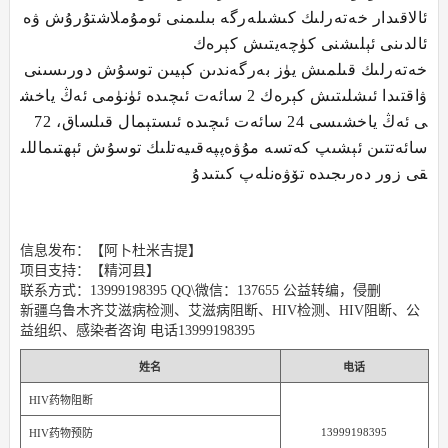
ئالاقىدار خەتەرلىك كىشىلەرگە بىلىمنى ئومۇملاشتۇرۇش ۋە
ئالدىنى ئېلىشنى كۈچەيتىش كېرەك
خەتەرلىك قىلمىش يۈز بەرگەندىن كېيىن توسۇش دورىسىنى
ۋاقتىدا ئىشلىتىش كېرەك 2 سائەت ئىچىدە ئۈنۈمى ئەڭ ياخش
ى ئەڭ ياخشىسى 24 سائەت ئىچىدە ئىستېمال قىلساق، 72
سائەتتىن ئېشىپ كەتسە مۇۋەپپەقىيەتلىك توسۇش ئېھتىماللى
قى زور دەرىجىدە تۆۋەنلەپ كىتىدۇ
信息发布：【阿卜杜米吉提】
项目支持：【精河县】
联系方式：13999198395 QQ\微信：137655 公益转编，侵删
新疆乌鲁木齐艾滋病检测、艾滋病阻断、HIV检测、HIV阻断、公
益组织、感染者咨询 电话13999198395
姓名
电话
HIV药物阻断
13999198395
HIV药物预防