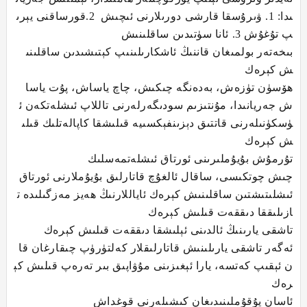
ىدا: 1. ۋىرۇسقا قارشى دورىلارنى ئىچىش 2.قورساقنى يېرى
پ تۇغۇش 3. ئانا سۈتىدىن ساقلىنىش
بىخەتەر بولمىغان قاننىڭ ئاشكارىلىنىپ كېتىشىدىن ساقلىنى
ش كېرەك
ھۆسۈن تۈزەش، بەدەنگە چىكىش، چاچ ياساش، پۇت ياسا
ش جەريانىدا، مۇنتىزىم سودىگەرلەرنى تاللاپ ئىشلەتكەن ئ
ۈسكۈنىلەرنى قاتتىق دېزىنفېكسىيە قىلىشقا كاپالەتلىك قىلى
ش كېرەك
تۇرمۇش بۇيۇملىرىنى ئورتاق ئىشلەتمەسلىك
چىش چوتكىسى، ساقال ئالغۇچ قاتارلىق بۇيۇملارنى ئورتاق
ئىشلىتىشتىن ساقلىنىش كېرەك ئاياللارنىڭ ھەيز مەزگىلىدە ت
ازىلىققا دىققەت قىلىش كېرەك
تاشقى يارىنىڭ ئالدىنى ئېلىشقا دىققەت قىلىش كېرەك
ئەگەر تاشقى يارىلىنىش قاتارلىقلار كەلتۈرۈپ چىقارغان قا
ن ئېقىپ كەتسە، يارا ئېغىزىنى مۇۋاپىق بىر تەرەپ قىلىش كې
رەك
ئاسان يۇقۇملىنىدىغان كىشىلەرنى قوغداش