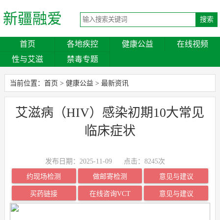
新疆融爱
首页
各地疾控
健康公益
在线视频
性与艾滋
禁毒专题
当前位置：
首页
>
健康公益
>
最新资讯
艾滋病（HIV）感染初期10大常见
临床症状
发布日期：2025-11-09
点击：
8245次
约现场检测
做邮寄检测
意见与建议
买药链接
在线咨询VCT
意见与建议