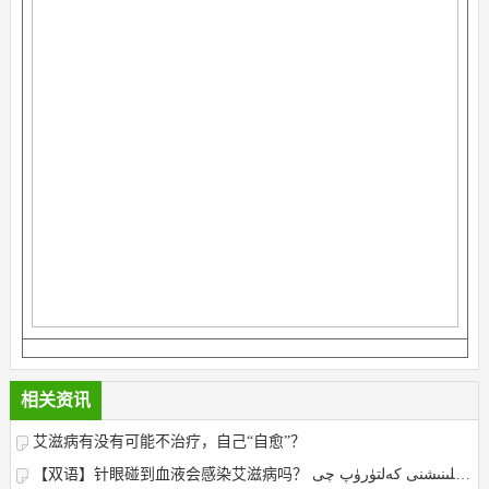
相关资讯
艾滋病有没有可能不治疗，自己“自愈”？
【双语】针眼碰到血液会感染艾滋病吗？ يىڭنە ئۇچى قان بىلەن ئۇچرىشىپ قالسا ئەيدىز ۋىرۇسى بىلەن يۇقۇملىنىشنى كەلتۈرۈپ چى