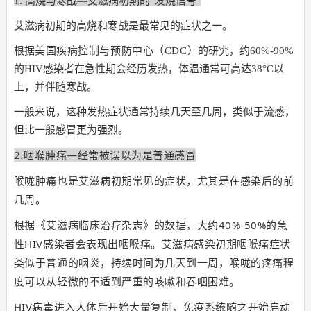
1. 高烧与寒战—艾滋病初期的“发烧信号”
艾滋病初期的高烧和寒战是最常见的症状之一。
根据
美国疾病控制与预防中心（CDC）
的研究，约60%-90%
的HIV感染者在急性期会经历发热，体温通常可高达38°C以
上，并伴随寒战。
一般来说，这种发热症状通常持续几天至几周，类似于流感，
但比一般感冒更为强烈。
2.咽喉肿痛—经常被误以为是普通感冒
喉咙肿痛也是艾滋病初期常见的症状，尤其是在感染后的前
几周。
根据《艾滋病临床治疗杂志》的数据，大约40%-50%的急
性HIV感染者会表现出咽喉痛。艾滋病感染初期咽喉痛
症状
类似于普通的咽炎，持续时间为几天到一周，喉咙的疼痛程
度可以从轻微的不适到严重的咳嗽和吞咽困难。
HIV病毒进入人体后开始大量复制，免疫系统随之开始启动