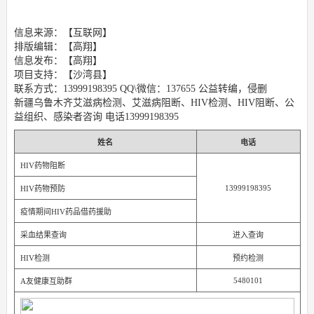
信息来源：【互联网】
排版编辑：【高翔】
信息发布：【高翔】
项目支持：【沙湾县】
联系方式：13999198395 QQ\微信：137655 公益转编，侵删
新疆乌鲁木齐艾滋病检测、艾滋病阻断、HIV检测、HIV阻断、公
益组织、感染者咨询 电话13999198395
姓名
电话
HIV药物阻断
13999198395
HIV药物预防
疫情期间HIV药品借药援助
采血结果查询
进入查询
HIV检测
预约检测
5480101
A友健康互助群