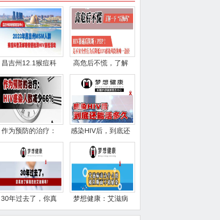
昌吉州12.1猴痘科
高危后不慌，了解
普及邮寄HIV自
一下“后悔药”【
作为预防的治疗：
感染HIV后，到底还
HIV感染人数减少6
能活多久？【沙区
30年过去了，你真
梦想健康：艾滋病
的了解现在的艾滋
毒为什么能被阻断