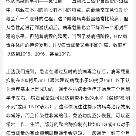
他从感染的早期
急性期——直到死亡这个自然史的过程
——
中，病载在不同的阶段有不同的特点。病载通常在急性期阶
段会有一个骤升的过程，这个阶段病毒载量通常比较高，但
从急性期进行到潜伏期后，病毒载量也会下降到一个相对平
稳的水平，但随着病程的延展，当到了发病期阶段，HIV病
毒在体内的持续复制，HIV病毒载量又会不断升高，数值可
以达到10^5、10^6，甚至10^7。
上边我们提到，患者在通过及时的抗病毒治疗后，病毒载量
抑制在200拷贝/ml（通常建议病载小于50拷贝/ml）以下认
为治疗基本上是成功的。通常在抗病毒治疗开始后三个月到
半年左右，病毒载量就可以达到查不出的水平（俗称“检测
不到”或用“TND”表示），这种情况往往提示抗病毒治疗效果
非常好，而且传染性非常的低，免疫功能逐步恢复，可以正
常地工作、生活。部分的整合酶抑制剂比如DTG或BIC对于
病毒载量的有效抑制周期通常会更短，一般通常一到三个月