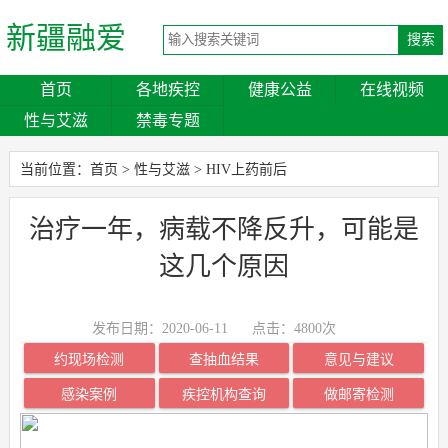
新疆融爱
首页
各地疾控
健康公益
在线视频
性与艾滋
禁毒专题
当前位置：
首页
>
性与艾滋
>
HIV上药前后
治疗一年，病载不降反升，可能是
这几个原因
发布日期：2020-06-11
点击：
4800次
约现场检测
查抽血结果
意见与建议
感染案例
疾控机构查询
做邮寄检测