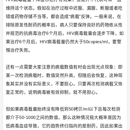
维持这个状态。假如在治疗过程中迟服、漏服、断服或者吃
错或药物存储不当等，都会造成“病载”反弹。一般来说，在
排除原发性耐药的概率后，病人只要保持良好的药物依从性
并规范的抗病毒治疗6个月后，HIV病毒载量会逐步下降，如
果治疗6个月后，HIV病毒载量仍然大于50copies/ml，要警
惕治疗失败。
还有一点需要大家注意的病载数值有时会出现光点现象：即
某一次检测病载时，数值突然升高，但随后会恢复，这种现
象其实并没有实际意义，不要担心，只要再次检测病载又恢
复正常的，说明病毒被有效抑制，就不用担心。
但如果病毒载量始终没有降低到50拷贝/ml以下且每次检测
都介于50-1000之间的数值，那么这种情况极大概率是因为
低病毒血症导致，它的趋势终归指向的是耐药，因此如果出