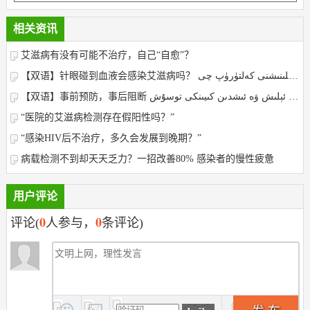
相关资讯
艾滋病有没有可能不治疗，自己“自愈”？
【双语】针眼碰到血液会感染艾滋病吗？ يىڭنە ئۇچى قان بىلەن ئۇچرىشىپ قالسا ئەيدىز ۋىرۇسى بىلەن يۇقۇملىنىشنى كەلتۈرۈپ چى
【双语】事前预防，事后阻断 ئىشدىن بۇرۇنقى ئالدىنى ئېلىش ۋە ئىشدىن كىيىنكى توسۇش
“医院的艾滋病检测存在假阳性吗？”
“感染HIV后不治疗，多久会发展到晚期？”
病载检测不到却天天乏力？一招改善80% 感染者的慢性疲惫
用户评论
0
0
评论(
人参与，
条评论)