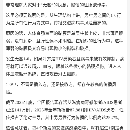
非常理解大家对于“无套”的执念，慢慢的征服欲作祟。
这里必须要说明的是，从生理结构上讲，男**男之间的1-0行
为是所有性行为方式中，传播艾滋病病毒风险最高的。
原因的话，人体直肠表面的黏膜是单层柱状上皮，非常薄且脆
弱，没有润滑，且弹性远不如阴道。在剧烈的性行为中，这种
薄弱的黏膜极其容易出现微小的撕裂和破损。
发生无套1-0，如果对方是HIV感染者且病毒未被有效抑制，病
毒就可以通过精y、血液，顺着这些微小的黏膜损伤，进入人
体血液循环系统，直接攻击淋巴细胞。
1-0中，不管是插入方，还是接收方，都存在较高的传播风
险。
截至2025年底，全国报告现存活艾滋病病毒感染者/AIDS患者
已达141万例，2025年全年新报告87,881例HIV/AIDS患者，性
传播占了绝对主导，其中男男性行为传播的比例高达25.7%。
这也意味着，每4个新发的艾滋病感染者中，就有超过1例是男