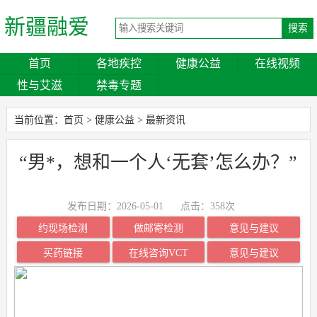
新疆融爱
首页
各地疾控
健康公益
在线视频
性与艾滋
禁毒专题
当前位置：
首页
>
健康公益
>
最新资讯
“男*，想和一个人‘无套’怎么办？”
发布日期：2026-05-01
点击：
358次
约现场检测
做邮寄检测
意见与建议
买药链接
在线咨询VCT
意见与建议